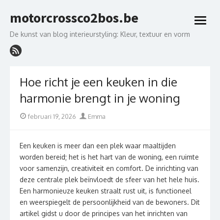
Skip
motorcrossco2bos.be
to
open
content
menu
De kunst van blog interieurstyling: Kleur, textuur en vorm
Hoe richt je een keuken in die
harmonie brengt in je woning
Posted
Author
februari 19, 2026
Emma
on
Een keuken is meer dan een plek waar maaltijden
worden bereid; het is het hart van de woning, een ruimte
voor samenzijn, creativiteit en comfort. De inrichting van
deze centrale plek beïnvloedt de sfeer van het hele huis.
Een harmonieuze keuken straalt rust uit, is functioneel
en weerspiegelt de persoonlijkheid van de bewoners. Dit
artikel gidst u door de principes van het inrichten van