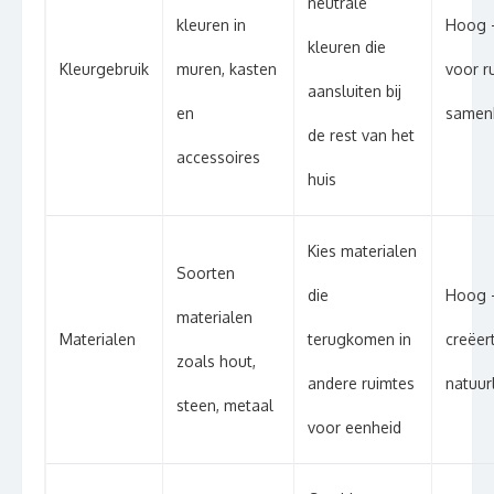
neutrale
kleuren in
Hoog 
kleuren die
Kleurgebruik
muren, kasten
voor r
aansluiten bij
en
samen
de rest van het
accessoires
huis
Kies materialen
Soorten
die
Hoog 
materialen
Materialen
terugkomen in
creëer
zoals hout,
andere ruimtes
natuurl
steen, metaal
voor eenheid