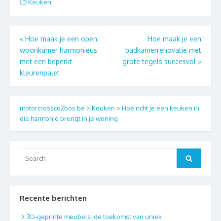
Keuken
Berichtnavigatie
«
Hoe maak je een open
Hoe maak je een
woonkamer harmonieus
badkamerrenovatie met
met een beperkt
grote tegels succesvol
»
kleurenpalet
motorcrossco2bos.be
>
Keuken
>
Hoe richt je een keuken in
die harmonie brengt in je woning
Search
Search
for:
Recente berichten
3D-geprinte meubels: de toekomst van uniek