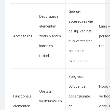
Gebruik
Decoratieve
accessoires die
elementen
Laag –
de stijl van het
Accessoires
zoals planten,
persoo
huis versterken
kunst en
toe
zonder te
textiel
overheersen
Zorg voor
voldoende
Hoog 
Opslag,
Functionele
opbergruimte
verho
werkruimte en
elementen
en
gebru