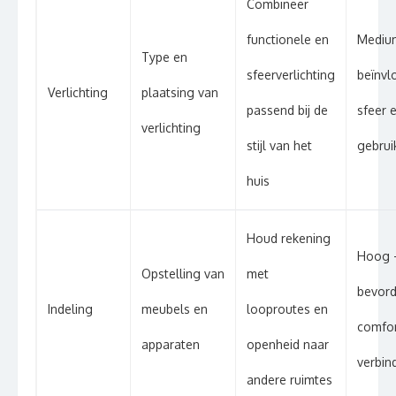
Combineer
functionele en
Mediu
Type en
sfeerverlichting
beïnvl
Verlichting
plaatsing van
passend bij de
sfeer 
verlichting
stijl van het
gebru
huis
Houd rekening
Hoog 
Opstelling van
met
bevord
Indeling
meubels en
looproutes en
comfor
apparaten
openheid naar
verbin
andere ruimtes