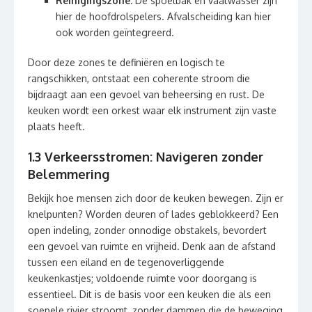
Reinigingszone:
De spoelbak en vaatwasser zijn
hier de hoofdrolspelers. Afvalscheiding kan hier
ook worden geïntegreerd.
Door deze zones te definiëren en logisch te
rangschikken, ontstaat een coherente stroom die
bijdraagt aan een gevoel van beheersing en rust. De
keuken wordt een orkest waar elk instrument zijn vaste
plaats heeft.
1.3 Verkeersstromen: Navigeren zonder
Belemmering
Bekijk hoe mensen zich door de keuken bewegen. Zijn er
knelpunten? Worden deuren of lades geblokkeerd? Een
open indeling, zonder onnodige obstakels, bevordert
een gevoel van ruimte en vrijheid. Denk aan de afstand
tussen een eiland en de tegenoverliggende
keukenkastjes; voldoende ruimte voor doorgang is
essentieel. Dit is de basis voor een keuken die als een
soepele rivier stroomt, zonder dammen die de beweging