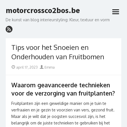
Skip
motorcrossco2bos.be
to
open
content
menu
De kunst van blog interieurstyling: Kleur, textuur en vorm
Tips voor het Snoeien en
Onderhouden van Fruitbomen
Posted
Author
april 17, 2023
Emma
on
Waarom geavanceerde technieken
voor de verzorging van fruitplanten?
Fruitplanten zijn een geweldige manier om je tuin te
verfraaien en je gezin te voorzien van vers, gezond fruit.
Maar als je wilt dat je oogsten succesvol zijn, is het
belangrijk om de juiste technieken te gebruiken bij het