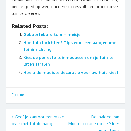
ben je goed op weg om een succesvolle en productieve
tuin te creëren.
Related Posts:
Geboortebord tuin – meisje
Hoe tuin inrichten? Tips voor een aangename
tuininrichting
Kies de perfecte tuinmeubelen om je tuin te
laten stralen
Hoe u de mooiste decoratie voor uw huis kiest
Tuin
Berichtnavigatie
«
Geef je kantoor een make-
De Invloed van
over met fotobehang
Muurdecoratie op de Sfeer
in je Huis
»